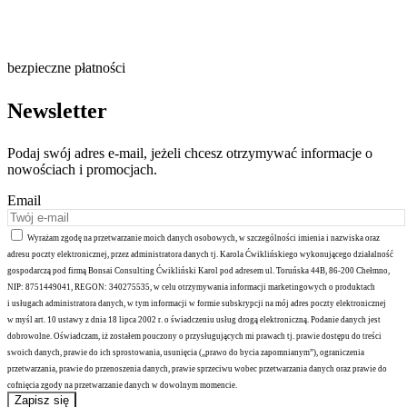
bezpieczne płatności
Newsletter
Podaj swój adres e-mail, jeżeli chcesz otrzymywać informacje o
nowościach i promocjach.
Email
Wyrażam zgodę na przetwarzanie moich danych osobowych, w szczególności imienia i nazwiska oraz
adresu poczty elektronicznej, przez administratora danych tj. Karola Ćwiklińskiego wykonującego działalność
gospodarczą pod firmą Bonsai Consulting Ćwikliński Karol pod adresem ul. Toruńska 44B, 86-200 Chełmno,
NIP: 8751449041, REGON: 340275535, w celu otrzymywania informacji marketingowych o produktach
i usługach administratora danych, w tym informacji w formie subskrypcji na mój adres poczty elektronicznej
w myśl art. 10 ustawy z dnia 18 lipca 2002 r. o świadczeniu usług drogą elektroniczną. Podanie danych jest
dobrowolne. Oświadczam, iż zostałem pouczony o przysługujących mi prawach tj. prawie dostępu do treści
swoich danych, prawie do ich sprostowania, usunięcia („prawo do bycia zapomnianym”), ograniczenia
przetwarzania, prawie do przenoszenia danych, prawie sprzeciwu wobec przetwarzania danych oraz prawie do
cofnięcia zgody na przetwarzanie danych w dowolnym momencie.
Zapisz się