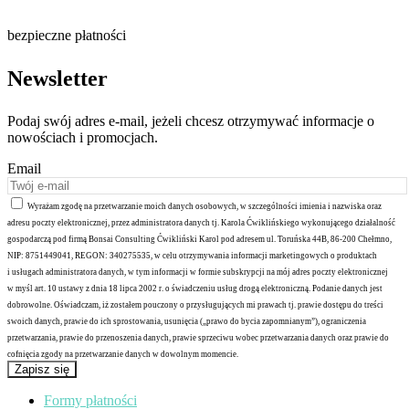
bezpieczne płatności
Newsletter
Podaj swój adres e-mail, jeżeli chcesz otrzymywać informacje o
nowościach i promocjach.
Email
Wyrażam zgodę na przetwarzanie moich danych osobowych, w szczególności imienia i nazwiska oraz
adresu poczty elektronicznej, przez administratora danych tj. Karola Ćwiklińskiego wykonującego działalność
gospodarczą pod firmą Bonsai Consulting Ćwikliński Karol pod adresem ul. Toruńska 44B, 86-200 Chełmno,
NIP: 8751449041, REGON: 340275535, w celu otrzymywania informacji marketingowych o produktach
i usługach administratora danych, w tym informacji w formie subskrypcji na mój adres poczty elektronicznej
w myśl art. 10 ustawy z dnia 18 lipca 2002 r. o świadczeniu usług drogą elektroniczną. Podanie danych jest
dobrowolne. Oświadczam, iż zostałem pouczony o przysługujących mi prawach tj. prawie dostępu do treści
swoich danych, prawie do ich sprostowania, usunięcia („prawo do bycia zapomnianym”), ograniczenia
przetwarzania, prawie do przenoszenia danych, prawie sprzeciwu wobec przetwarzania danych oraz prawie do
cofnięcia zgody na przetwarzanie danych w dowolnym momencie.
Zapisz się
Formy płatności