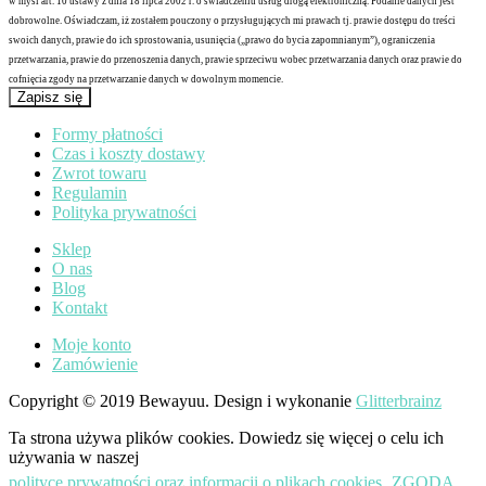
w myśl art. 10 ustawy z dnia 18 lipca 2002 r. o świadczeniu usług drogą elektroniczną. Podanie danych jest
dobrowolne. Oświadczam, iż zostałem pouczony o przysługujących mi prawach tj. prawie dostępu do treści
swoich danych, prawie do ich sprostowania, usunięcia („prawo do bycia zapomnianym”), ograniczenia
przetwarzania, prawie do przenoszenia danych, prawie sprzeciwu wobec przetwarzania danych oraz prawie do
cofnięcia zgody na przetwarzanie danych w dowolnym momencie.
Zapisz się
Formy płatności
Czas i koszty dostawy
Zwrot towaru
Regulamin
Polityka prywatności
Sklep
O nas
Blog
Kontakt
Moje konto
Zamówienie
Copyright © 2019 Bewayuu. Design i wykonanie
Glitterbrainz
Ta strona używa plików cookies. Dowiedz się więcej o celu ich
używania w naszej
polityce prywatności oraz informacji o plikach cookies
ZGODA