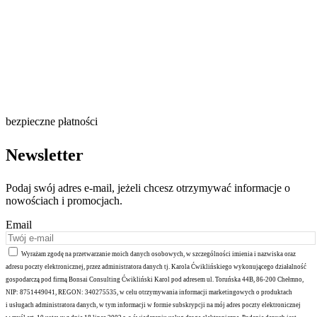
bezpieczne płatności
Newsletter
Podaj swój adres e-mail, jeżeli chcesz otrzymywać informacje o
nowościach i promocjach.
Email
Wyrażam zgodę na przetwarzanie moich danych osobowych, w szczególności imienia i nazwiska oraz
adresu poczty elektronicznej, przez administratora danych tj. Karola Ćwiklińskiego wykonującego działalność
gospodarczą pod firmą Bonsai Consulting Ćwikliński Karol pod adresem ul. Toruńska 44B, 86-200 Chełmno,
NIP: 8751449041, REGON: 340275535, w celu otrzymywania informacji marketingowych o produktach
i usługach administratora danych, w tym informacji w formie subskrypcji na mój adres poczty elektronicznej