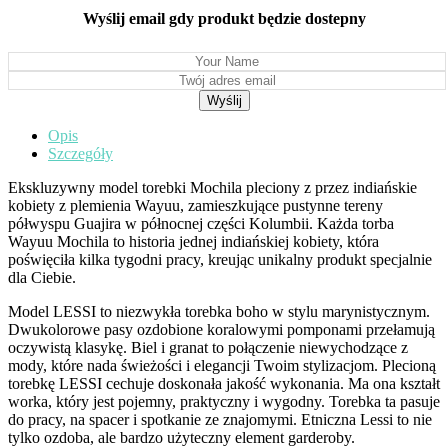
Wyślij email gdy produkt będzie dostepny
Opis
Szczegóły
Ekskluzywny model torebki Mochila pleciony z przez indiańskie
kobiety z plemienia Wayuu, zamieszkujące pustynne tereny
półwyspu Guajira w północnej części Kolumbii. Każda torba
Wayuu Mochila to historia jednej indiańskiej kobiety, która
poświęciła kilka tygodni pracy, kreując unikalny produkt specjalnie
dla Ciebie.
Model LESSI to niezwykła torebka boho w stylu marynistycznym.
Dwukolorowe pasy ozdobione koralowymi pomponami przełamują
oczywistą klasykę. Biel i granat to połączenie niewychodzące z
mody, które nada świeżości i elegancji Twoim stylizacjom. Plecioną
torebkę LESSI cechuje doskonała jakość wykonania. Ma ona kształt
worka, który jest pojemny, praktyczny i wygodny. Torebka ta pasuje
do pracy, na spacer i spotkanie ze znajomymi. Etniczna Lessi to nie
tylko ozdoba, ale bardzo użyteczny element garderoby.