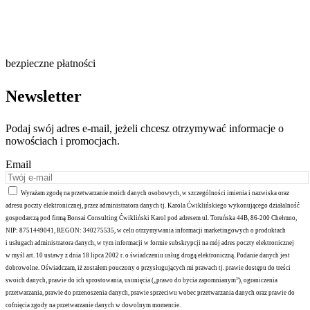
bezpieczne płatności
Newsletter
Podaj swój adres e-mail, jeżeli chcesz otrzymywać informacje o
nowościach i promocjach.
Email
Wyrażam zgodę na przetwarzanie moich danych osobowych, w szczególności imienia i nazwiska oraz
adresu poczty elektronicznej, przez administratora danych tj. Karola Ćwiklińskiego wykonującego działalność
gospodarczą pod firmą Bonsai Consulting Ćwikliński Karol pod adresem ul. Toruńska 44B, 86-200 Chełmno,
NIP: 8751449041, REGON: 340275535, w celu otrzymywania informacji marketingowych o produktach
i usługach administratora danych, w tym informacji w formie subskrypcji na mój adres poczty elektronicznej
w myśl art. 10 ustawy z dnia 18 lipca 2002 r. o świadczeniu usług drogą elektroniczną. Podanie danych jest
dobrowolne. Oświadczam, iż zostałem pouczony o przysługujących mi prawach tj. prawie dostępu do treści
swoich danych, prawie do ich sprostowania, usunięcia („prawo do bycia zapomnianym”), ograniczenia
przetwarzania, prawie do przenoszenia danych, prawie sprzeciwu wobec przetwarzania danych oraz prawie do
cofnięcia zgody na przetwarzanie danych w dowolnym momencie.