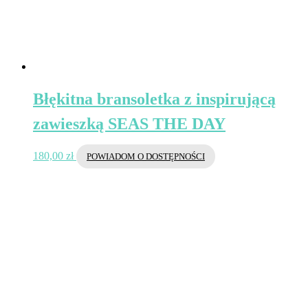
Błękitna bransoletka z inspirującą
zawieszką SEAS THE DAY
180,00
zł
POWIADOM O DOSTĘPNOŚCI