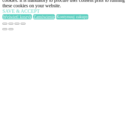
cookies. It is mandatory to procure user consent prior to running
these cookies on your website.
SAVE & ACCEPT
Wyświetl koszyk
Zamówienie
Kontynuuj zakupy