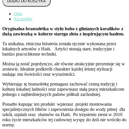
DODAJ DO KOSZYKA
Opis
Szczegóły
Oryginalna bransoletka w stylu boho z glinianych koralików z
dużą zawieszką w kolorze starego złota z inspirującym hasłem.
Ta unikalna, etniczna biżuteria została ręcznie wykonana przez
lokalnych artystów z Haiti. Artyści stosują stare, tradycyjne i
bardzo pracochłonne techniki.
Można ją nosić pojedynczo, ale równie atrakcyjnie prezentuje się w
zestawie. Idealnie podkreśli charakter każdej letniej stylizacji
nadając mu świeżości oraz wyrazistości.
Wybierając tę bransoletkę pomagasz zachować cenną tradycję i
kulturę lokalnej ludności oraz zapewniasz stałą pracę mieszkańcom
jednego z najbiedniejszych państw półkuli zachodniej.
Ponadto kupując ten produkt wpierasz projekt montowania
specjalistycznych filtrów i zapewnienia dostępu do wody pitnej dla
szkół, szpitali oraz slumsów na Haiti. Po trzęsieniu ziemi w 2010
roku życie mieszkańców tej cudownej wyspy do dziś nie wróciło do
normy.