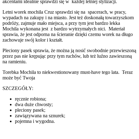
akcentami idealnie sprawdzi się w każdej letniej stylizacji.
Letni worek mochila Cruz sprawdzi się na spacerach, w pracy,
wypadach na zakupy i na miasto. Jest też doskonałą towarzyszkom
podróży, zajmuje mało miejsca, a przy tym jest bardzo lekka
Mochila wykonana jest z bardzo wytrzymałych nici. Materiał
sprawia, że jest odporna na ścieranie dzięki czemu worek na długo
zachowuje swój kolor i kształt.
Pleciony pasek sprawia, że można ją nosić swobodnie przewieszoną
przez pas nie krępując przy tym ruchów, lub też luźno zawieszoną
na ramieniu.
Torebka Mochila to niekwestionowany must-have tego lata. Teraz
może być Twoja
SZCZEGÓŁY:
ręcznie robiona;
dwa duże chwosty;
pleciony pasek;
zawiązywana na sznurek;
pojemna i wygodna.