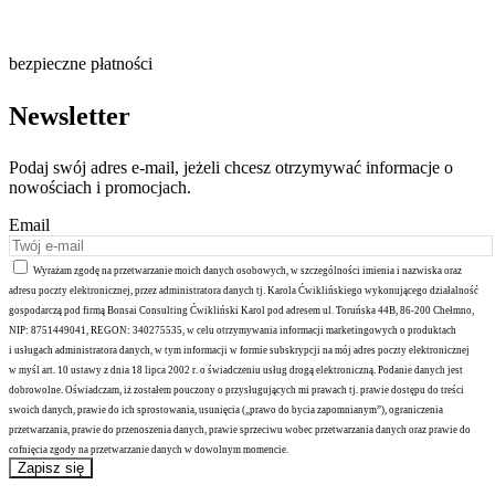
bezpieczne płatności
Newsletter
Podaj swój adres e-mail, jeżeli chcesz otrzymywać informacje o
nowościach i promocjach.
Email
Wyrażam zgodę na przetwarzanie moich danych osobowych, w szczególności imienia i nazwiska oraz
adresu poczty elektronicznej, przez administratora danych tj. Karola Ćwiklińskiego wykonującego działalność
gospodarczą pod firmą Bonsai Consulting Ćwikliński Karol pod adresem ul. Toruńska 44B, 86-200 Chełmno,
NIP: 8751449041, REGON: 340275535, w celu otrzymywania informacji marketingowych o produktach
i usługach administratora danych, w tym informacji w formie subskrypcji na mój adres poczty elektronicznej
w myśl art. 10 ustawy z dnia 18 lipca 2002 r. o świadczeniu usług drogą elektroniczną. Podanie danych jest
dobrowolne. Oświadczam, iż zostałem pouczony o przysługujących mi prawach tj. prawie dostępu do treści
swoich danych, prawie do ich sprostowania, usunięcia („prawo do bycia zapomnianym”), ograniczenia
przetwarzania, prawie do przenoszenia danych, prawie sprzeciwu wobec przetwarzania danych oraz prawie do
cofnięcia zgody na przetwarzanie danych w dowolnym momencie.
Zapisz się