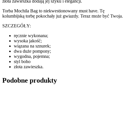
złota zawieszka dodają jej szyku i elegancji.
Torba Mochila Bag to niekwestionowany must have. Tę
kolumbijską torbę pokochały już gwiazdy. Teraz może być Twoja.
SZCZEGÓŁY:
ręcznie wykonana;
wysoka jakość;
wiązana na sznurek;
dwa duże pompony;
wygodna, pojemna;
styl boho
złota zawieszka.
Podobne produkty