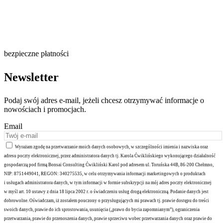
bezpieczne płatności
Newsletter
Podaj swój adres e-mail, jeżeli chcesz otrzymywać informacje o
nowościach i promocjach.
Email
Wyrażam zgodę na przetwarzanie moich danych osobowych, w szczególności imienia i nazwiska oraz
adresu poczty elektronicznej, przez administratora danych tj. Karola Ćwiklińskiego wykonującego działalność
gospodarczą pod firmą Bonsai Consulting Ćwikliński Karol pod adresem ul. Toruńska 44B, 86-200 Chełmno,
NIP: 8751449041, REGON: 340275535, w celu otrzymywania informacji marketingowych o produktach
i usługach administratora danych, w tym informacji w formie subskrypcji na mój adres poczty elektronicznej
w myśl art. 10 ustawy z dnia 18 lipca 2002 r. o świadczeniu usług drogą elektroniczną. Podanie danych jest
dobrowolne. Oświadczam, iż zostałem pouczony o przysługujących mi prawach tj. prawie dostępu do treści
swoich danych, prawie do ich sprostowania, usunięcia („prawo do bycia zapomnianym”), ograniczenia
przetwarzania, prawie do przenoszenia danych, prawie sprzeciwu wobec przetwarzania danych oraz prawie do