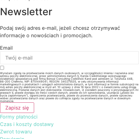
Newsletter
Podaj swój adres e-mail, jeżeli chcesz otrzymywać
informacje o nowościach i promocjach.
Email
Wyrażam zgodę na przetwarzanie moich danych osobowych, w szczególności imienia i nazwiska oraz
adresu poczty elektronicznej, przez administratora danych tj. Karola Ćwiklińskiego wykonującego
działalność gospodarczą pod firmą Bonsai Consulting Ćwikliński Karol pod adresem ul. Toruńska 44B,
86-200 Chełmno, NIP: 8751449041, REGON: 340275535, w celu otrzymywania informacji
marketingowych o produktach i usługach administratora danych, w tym informacji w formie subskrypcji na
mój adres poczty elektronicznej w myśl art. 10 ustawy z dnia 18 lipca 2002 r. o świadczeniu usług drogą
elektroniczną. Podanie danych jest dobrowolne. Oświadczam, iż zostałem pouczony o przysługujących mi
prawach tj. prawie dostępu do treści swoich danych, prawie do ich sprostowania, usunięcia („prawo do
bycia zapomnianym”), ograniczenia przetwarzania, prawie do przenoszenia danych, prawie sprzeciwu
wobec przetwarzania danych oraz prawie do cofnięcia zgody na przetwarzanie danych w dowolnym
momencie.
Zapisz się
Formy płatności
Czas i koszty dostawy
Zwrot towaru
Regulamin