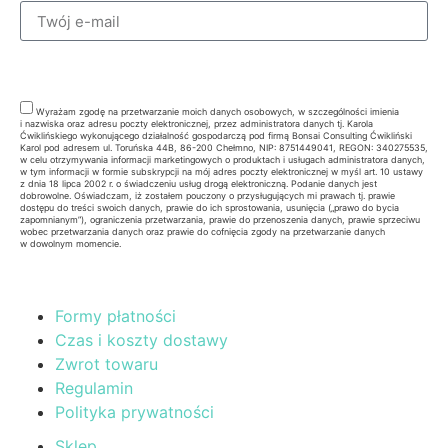
Zapisz się
Wyrażam zgodę na przetwarzanie moich danych osobowych, w szczególności imienia
i nazwiska oraz adresu poczty elektronicznej, przez administratora danych tj. Karola
Ćwiklińskiego wykonującego działalność gospodarczą pod firmą Bonsai Consulting Ćwikliński
Karol pod adresem ul. Toruńska 44B, 86-200 Chełmno, NIP: 8751449041, REGON: 340275535,
w celu otrzymywania informacji marketingowych o produktach i usługach administratora danych,
w tym informacji w formie subskrypcji na mój adres poczty elektronicznej w myśl art. 10 ustawy
z dnia 18 lipca 2002 r. o świadczeniu usług drogą elektroniczną. Podanie danych jest
dobrowolne. Oświadczam, iż zostałem pouczony o przysługujących mi prawach tj. prawie
dostępu do treści swoich danych, prawie do ich sprostowania, usunięcia („prawo do bycia
zapomnianym”), ograniczenia przetwarzania, prawie do przenoszenia danych, prawie sprzeciwu
wobec przetwarzania danych oraz prawie do cofnięcia zgody na przetwarzanie danych
w dowolnym momencie.
Formy płatności
Czas i koszty dostawy
Zwrot towaru
Regulamin
Polityka prywatności
Sklep