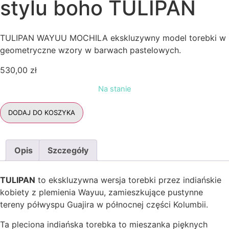
stylu boho TULIPAN
TULIPAN WAYUU MOCHILA ekskluzywny model torebki w
geometryczne wzory w barwach pastelowych.
530,00
zł
Na stanie
ilość
DODAJ DO KOSZYKA
Pastelowa
torebka
w
stylu
boho
Opis
Szczegóły
TULIPAN
TULIPAN
to ekskluzywna wersja torebki przez indiańskie
kobiety z plemienia Wayuu, zamieszkujące pustynne
tereny półwyspu Guajira w północnej części Kolumbii.
Ta pleciona indiańska torebka to mieszanka pięknych