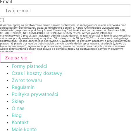
Email
Wyrażam zgodę na przetwarzanie moich danych osobowych, w szczególności imienia i nazwiska oraz
adresu poczty elektronicznej, przez administratora danych tj. Karola Ćwiklińskiego wykonującego
działalność gospodarczą pod firmą Bonsai Consulting Ćwikliński Karol pod adresem ul. Toruńska 44B,
86-200 Chełmno, NIP: 8751449041, REGON: 340275535, w celu otrzymywania informacji
marketingowych o produktach i usługach administratora danych, w tym informacji w formie subskrypcji na
mój adres poczty elektronicznej w myśl art. 10 ustawy z dnia 18 lipca 2002 r. o świadczeniu usług drogą
elektroniczną. Podanie danych jest dobrowolne. Oświadczam, iż zostałem pouczony o przysługujących mi
prawach tj. prawie dostępu do treści swoich danych, prawie do ich sprostowania, usunięcia („prawo do
bycia zapomnianym”), ograniczenia przetwarzania, prawie do przenoszenia danych, prawie sprzeciwu
wobec przetwarzania danych oraz prawie do cofnięcia zgody na przetwarzanie danych w dowolnym
momencie.
Zapisz się
Formy płatności
Czas i koszty dostawy
Zwrot towaru
Regulamin
Polityka prywatności
Sklep
O nas
Blog
Kontakt
Moje konto