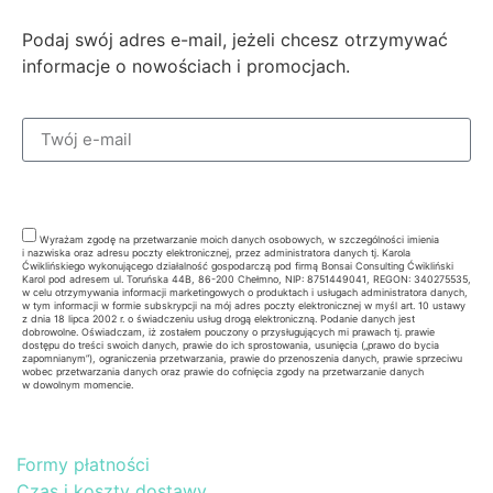
Podaj swój adres e-mail, jeżeli chcesz otrzymywać
informacje o nowościach i promocjach.
Zapisz się
Wyrażam zgodę na przetwarzanie moich danych osobowych, w szczególności imienia
i nazwiska oraz adresu poczty elektronicznej, przez administratora danych tj. Karola
Ćwiklińskiego wykonującego działalność gospodarczą pod firmą Bonsai Consulting Ćwikliński
Karol pod adresem ul. Toruńska 44B, 86-200 Chełmno, NIP: 8751449041, REGON: 340275535,
w celu otrzymywania informacji marketingowych o produktach i usługach administratora danych,
w tym informacji w formie subskrypcji na mój adres poczty elektronicznej w myśl art. 10 ustawy
z dnia 18 lipca 2002 r. o świadczeniu usług drogą elektroniczną. Podanie danych jest
dobrowolne. Oświadczam, iż zostałem pouczony o przysługujących mi prawach tj. prawie
dostępu do treści swoich danych, prawie do ich sprostowania, usunięcia („prawo do bycia
zapomnianym”), ograniczenia przetwarzania, prawie do przenoszenia danych, prawie sprzeciwu
wobec przetwarzania danych oraz prawie do cofnięcia zgody na przetwarzanie danych
w dowolnym momencie.
Formy płatności
Czas i koszty dostawy